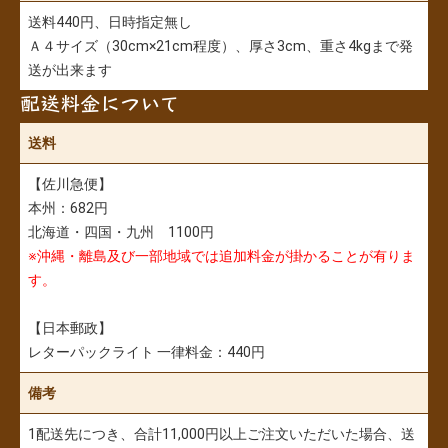
送料440円、日時指定無し
Ａ４サイズ（30cm×21cm程度）、厚さ3cm、重さ4kgまで発
送が出来ます
配送料金について
送料
【佐川急便】
本州：682円
北海道・四国・九州 1100円
※沖縄・離島及び一部地域では追加料金が掛かることが有りま
す。
【日本郵政】
レターパックライト 一律料金：440円
備考
1配送先につき、合計11,000円以上ご注文いただいた場合、送