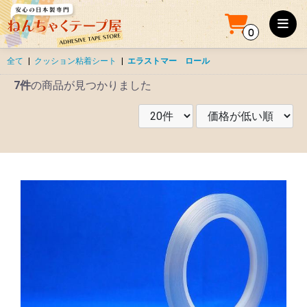
0
全て
|
クッション粘着シート
|
エラストマー ロール
7件
の商品が見つかりました