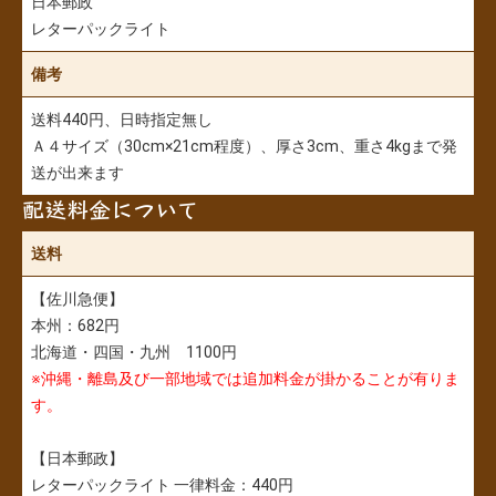
日本郵政
レターパックライト
備考
送料440円、日時指定無し
Ａ４サイズ（30cm×21cm程度）、厚さ3cm、重さ4kgまで発
送が出来ます
配送料金について
送料
【佐川急便】
本州：682円
北海道・四国・九州 1100円
※沖縄・離島及び一部地域では追加料金が掛かることが有りま
す。
【日本郵政】
レターパックライト 一律料金：440円