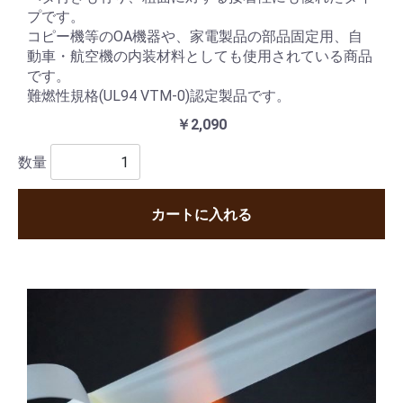
プです。
コピー機等のOA機器や、家電製品の部品固定用、自
動車・航空機の内装材料としても使用されている商品
です。
難燃性規格(UL94 VTM-0)認定製品です。
￥2,090
数量
カートに入れる