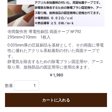
寺岡製作所 導電性銅箔 両面テープ №792
295mm×210mm 1枚入
0.035mm厚の圧延銅箔を基材として、その両面に導電
性に優れたアクリル系粘着剤の付いた両面テープで
す。
静電気を除去するための除電ブラシ固定用や、アース
取り用、放熱部品の固定用等に使用出来ます。
￥1,980
数量
カートに入れる