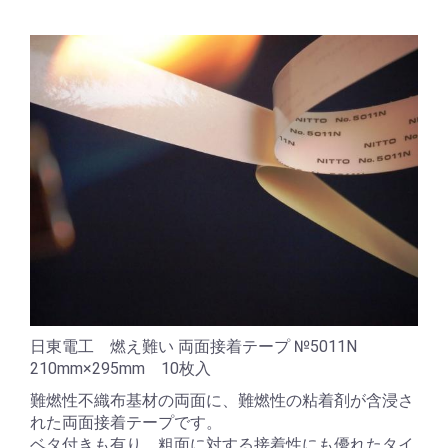
日東電工 燃え難い 両面接着テープ №5011N
210mm×295mm 10枚入
難燃性不織布基材の両面に、難燃性の粘着剤が含浸さ
れた両面接着テープです。
ベタ付きも有り、粗面に対する接着性にも優れたタイ