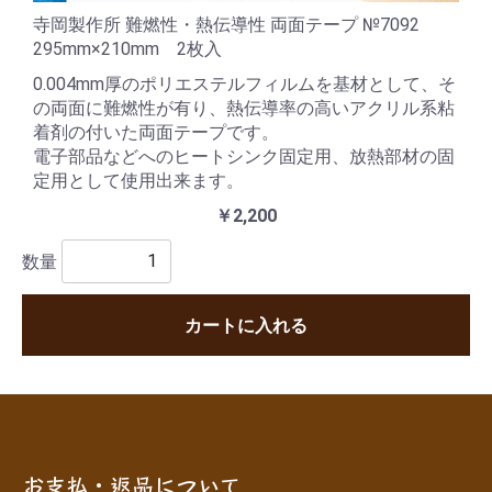
寺岡製作所 難燃性・熱伝導性 両面テープ №7092
295mm×210mm 2枚入
0.004mm厚のポリエステルフィルムを基材として、そ
の両面に難燃性が有り、熱伝導率の高いアクリル系粘
着剤の付いた両面テープです。
電子部品などへのヒートシンク固定用、放熱部材の固
定用として使用出来ます。
￥2,200
数量
カートに入れる
お支払・返品について