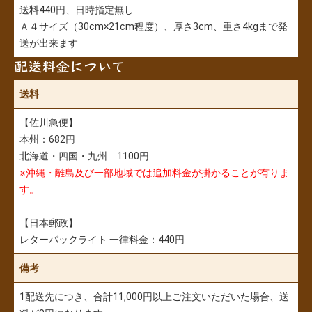
送料440円、日時指定無し
Ａ４サイズ（30cm×21cm程度）、厚さ3cm、重さ4kgまで発
送が出来ます
配送料金について
送料
【佐川急便】
本州：682円
北海道・四国・九州 1100円
※沖縄・離島及び一部地域では追加料金が掛かることが有りま
す。
【日本郵政】
レターパックライト 一律料金：440円
備考
1配送先につき、合計11,000円以上ご注文いただいた場合、送